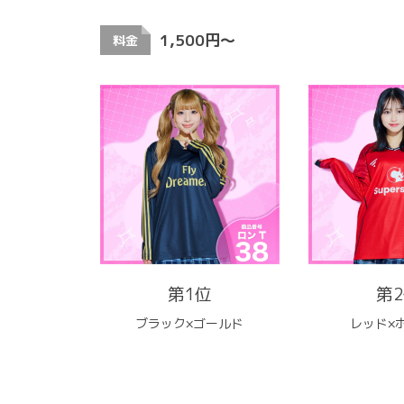
1,500円〜
料金
第1位
第
ブラック×ゴールド
レッド×