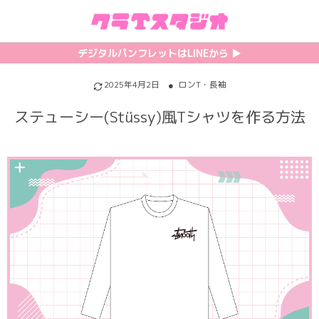
初めての方へ
カテゴリ一覧
特集記事
プリント
デジタルパンフレットはLINEから ▶︎︎
クラスTシャツの注文方法
サッカーユニフォーム
【最新】流行りの背ネーム特集
背番号・背ネーム加工
2025年4月2日
ロンT・長袖
ステューシー(Stüssy)風Tシャツを作る方法
料金について
ホッケーユニフォーム
【インスタ映え】おすすめクラT集
フォントを選ぶ
割引・キャンペーン
野球ユニフォーム
【厳選】クラTのマル秘アレンジ術
インクジェットについて
お支払い方法について
バスケユニフォーム
韓国パロディ人気デザイン特集
シルクスクリーンについて
キャンセル・変更について
ゲーム
おしゃれデザインクラスTシャツ
昇華プリントについて
利用規約
パロディ
かわいいクラスTシャツ
全面プリントクラスTシャツ
無料でLINE相談する
グリッター&ラメ
おもしろクラスTシャツ
DTFプリントについて