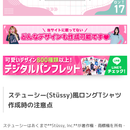
ポロシャツ
かっこいいクラスTシャツ
SDGsについて
ロンT・長袖
責任をもってお届けします
セルフプリント
パーカー・スウェット
ニュース
タイダイ柄
ラグビーユニフォーム
フルカラー
部活動
ステューシー(Stüssy)風ロングTシャツ
作成時の注意点
ステューシーはあくまで**Stüssy, Inc.**が著作権・商標権を所有・