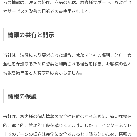
らの情報は、注文の処理、商品の配送、お客様サポート、および当
ポロシャツ
かっこいいクラスTシャツ
SDGsについて
社サービスの改善の目的でのみ使用されます。
ロンT・長袖
責任をもってお届けします
セルフプリント
情報の共有と開示
パーカー・スウェット
ニュース
タイダイ柄
当社は、法律により要求された場合、または当社の権利、財産、安
全性を保護するために必要と判断される場合を除き、お客様の個人
ラグビーユニフォーム
情報を第三者と共有または開示しません。
フルカラー
情報の保護
部活動
当社は、お客様の個人情報の安全性を確保するために、適切な物理
的、電子的、管理的手段を講じています。しかし、インターネット
上でのデータの伝送は完全に安全であるとは限らないため、情報の