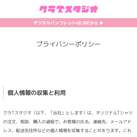
初めての方へ
カテゴリ一覧
特集記事
プリント
デジタルパンフレットはLINEから ▶︎︎
クラスTシャツの注文方法
サッカーユニフォーム
【最新】流行りの背ネーム特集
背番号・背ネーム加工
プライバシーポリシー
料金について
ホッケーユニフォーム
【インスタ映え】おすすめクラT集
フォントを選ぶ
割引・キャンペーン
野球ユニフォーム
【厳選】クラTのマル秘アレンジ術
インクジェットについて
お支払い方法について
バスケユニフォーム
韓国パロディ人気デザイン特集
シルクスクリーンについて
個人情報の収集と利用
キャンセル・変更について
ゲーム
おしゃれデザインクラスTシャツ
昇華プリントについて
利用規約
パロディ
かわいいクラスTシャツ
全面プリントクラスTシャツ
クラTスタジオ（以下、「当社」とします）は、オリジナルTシャツ
の注文、相談、購入の過程で、お客様の氏名、連絡先、メールアド
無料でLINE相談する
グリッター&ラメ
おもしろクラスTシャツ
DTFプリントについて
レス、配送先住所などの個人情報を収集することがあります。これ