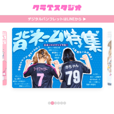
初めての方へ
カテゴリ一覧
特集記事
プリント
デジタルパンフレットはLINEから ▶︎︎
クラスTシャツの注文方法
サッカーユニフォーム
【最新】流行りの背ネーム特集
背番号・背ネーム加工
料金について
ホッケーユニフォーム
【インスタ映え】おすすめクラT集
フォントを選ぶ
割引・キャンペーン
野球ユニフォーム
【厳選】クラTのマル秘アレンジ術
インクジェットについて
お支払い方法について
バスケユニフォーム
韓国パロディ人気デザイン特集
シルクスクリーンについて
キャンセル・変更について
ゲーム
おしゃれデザインクラスTシャツ
昇華プリントについて
利用規約
パロディ
かわいいクラスTシャツ
全面プリントクラスTシャツ
無料でLINE相談する
グリッター&ラメ
おもしろクラスTシャツ
DTFプリントについて