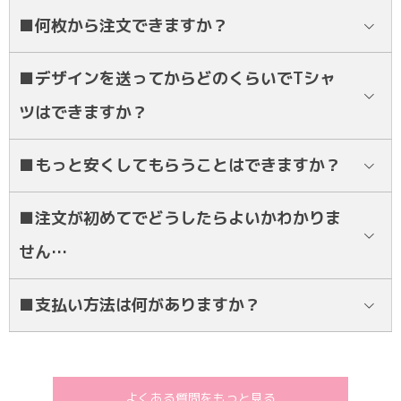
どんなデザインでも作成・ご注文可能です！ご希望デザインの画像等
■何枚から注文できますか？
ございましたら
公式LINE
にてお送り下さい。
基本的に10枚から承っております。それ以下の枚数をご希望でも
公式
■デザインを送ってからどのくらいでTシャ
LINE
にてご相談ください！
ツはできますか？
デザインとご注文の確定後、通常約2〜3週間後にお届け致します。お
■もっと安くしてもらうことはできますか？
急ぎの場合も対応しますのでご相談ください。
お値引き頑張ります！他クラスをご紹介頂いたり、早めのご注文を頂
■注文が初めてでどうしたらよいかわかりま
いた際にはお値引きさせていただきます。他社様の見積もりをいただ
せん…
けましたらそちらよりもお安く対応します！
公式LINE
にてご相談ください！24時間体制でご対応致します！
■支払い方法は何がありますか？
銀行振込のみとなります。お近くのATM、銀行窓口等でお支払いをお
願い致します。
よくある質問をもっと見る