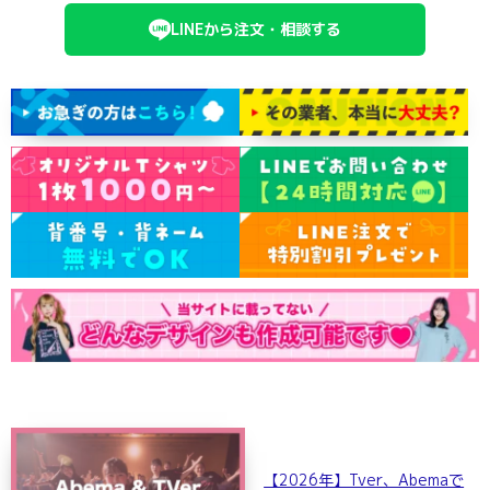
ポロシャツ
かっこいいクラスTシャツ
SDGsについて
LINEから注文・相談する
ロンT・長袖
責任をもってお届けします
セルフプリント
パーカー・スウェット
ニュース
タイダイ柄
ラグビーユニフォーム
フルカラー
部活動
【2026年】Tver、Abemaで