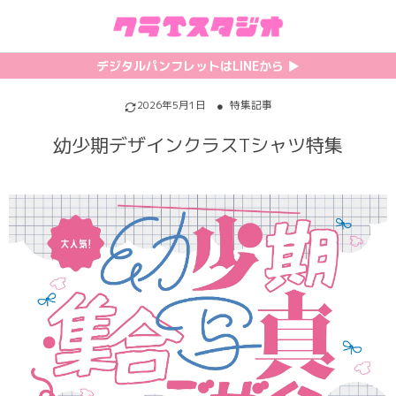
初めての方へ
カテゴリ一覧
特集記事
プリント
デジタルパンフレットはLINEから ▶︎︎
クラスTシャツの注文方法
サッカーユニフォーム
【最新】流行りの背ネーム特集
背番号・背ネーム加工
2026年5月1日
特集記事
幼少期デザインクラスTシャツ特集
料金について
ホッケーユニフォーム
【インスタ映え】おすすめクラT集
フォントを選ぶ
割引・キャンペーン
野球ユニフォーム
【厳選】クラTのマル秘アレンジ術
インクジェットについて
お支払い方法について
バスケユニフォーム
韓国パロディ人気デザイン特集
シルクスクリーンについて
キャンセル・変更について
ゲーム
おしゃれデザインクラスTシャツ
昇華プリントについて
利用規約
パロディ
かわいいクラスTシャツ
全面プリントクラスTシャツ
無料でLINE相談する
グリッター&ラメ
おもしろクラスTシャツ
DTFプリントについて