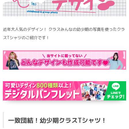
ポロシャツ
かっこいいクラスTシャツ
SDGsについて
ロンT・長袖
責任をもってお届けします
セルフプリント
近年大人気のデザイン！ クラスみんなの幼少期の写真を使ったクラ
パーカー・スウェット
ニュース
スTシャツのご紹介です！
タイダイ柄
ラグビーユニフォーム
フルカラー
部活動
一致団結！幼少期クラスTシャツ！