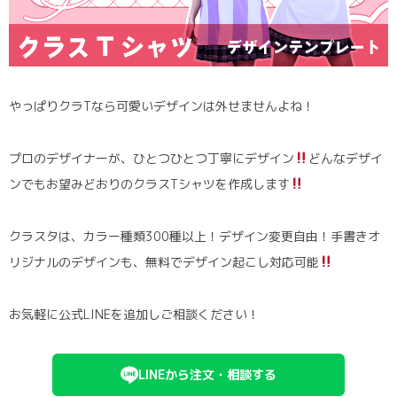
ポロシャツ
かっこいいクラスTシャツ
SDGsについて
ロンT・長袖
責任をもってお届けします
セルフプリント
パーカー・スウェット
ニュース
やっぱりクラTなら可愛いデザインは外せませんよね！
タイダイ柄
プロのデザイナーが、ひとつひとつ丁寧にデザイン
どんなデザイ
ンでもお望みどおりのクラスTシャツを作成します
ラグビーユニフォーム
クラスタは、カラー種類300種以上！デザイン変更自由！手書きオ
フルカラー
リジナルのデザインも、無料でデザイン起こし対応可能
部活動
お気軽に公式LINEを追加しご相談ください！
LINEから注文・相談する