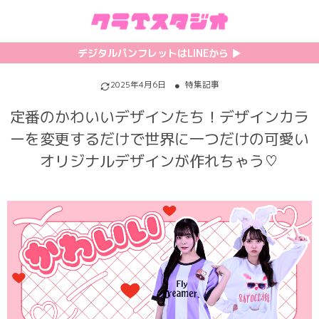
初めての方へ
カテゴリ一覧
特集記事
プリント
デジタルパンフレットはLINEから ▶︎︎
クラスTシャツの注文方法
サッカーユニフォーム
【最新】流行りの背ネーム特集
背番号・背ネーム加工
2025年4月6日
特集記事
定番のかわいいデザインたち！デザインカラ
料金について
ホッケーユニフォーム
【インスタ映え】おすすめクラT集
フォントを選ぶ
ーを変更するだけで世界に一つだけの可愛い
割引・キャンペーン
野球ユニフォーム
【厳選】クラTのマル秘アレンジ術
インクジェットについて
オリジナルデザインが作れちゃう♡
お支払い方法について
バスケユニフォーム
韓国パロディ人気デザイン特集
シルクスクリーンについて
キャンセル・変更について
ゲーム
おしゃれデザインクラスTシャツ
昇華プリントについて
利用規約
パロディ
かわいいクラスTシャツ
全面プリントクラスTシャツ
無料でLINE相談する
グリッター&ラメ
おもしろクラスTシャツ
DTFプリントについて