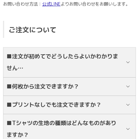
お問い合わせ方法：
公式LINE
よりお問い合わせをお願いします。
ポロシャツ
かっこいいクラスTシャツ
SDGsについて
ロンT・長袖
責任をもってお届けします
セルフプリント
ご注文について
パーカー・スウェット
ニュース
タイダイ柄
■注文が初めてでどうしたらよいかわかりま
せん…
ラグビーユニフォーム
LINEにてご相談ください！24時間体制でご対応致します！
フルカラー
■何枚から注文できますか？
部活動
基本的に10枚から承っております。それ以下の枚数をご希望でも
■プリントなしでも注文できますか？
LINEにてご相談ください！
はい。できます。LINEにてご相談下さい。
■Tシャツの生地の種類はどんなものがあり
ますか？