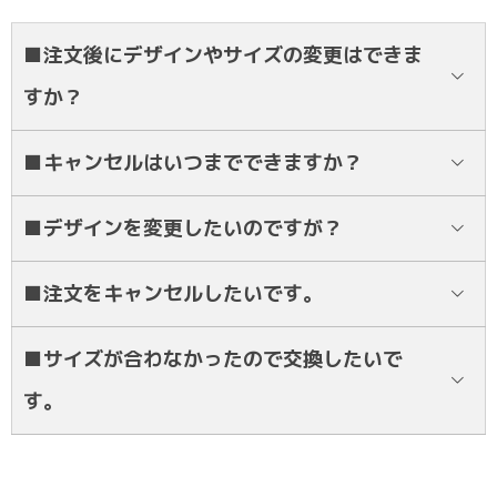
■注文後にデザインやサイズの変更はできま
すか？
基本的にはお受けしておりません。
■キャンセルはいつまでできますか？
ご注文確定の前までとなります。
■デザインを変更したいのですが？
デザイン確定前まではデザインの変更は対応できます。
■注文をキャンセルしたいです。
注文後のキャンセルについては、ご注文確定後自動で生地の取り寄せ
■サイズが合わなかったので交換したいで
等の制作に移るため、いかなる理由があっても承ることができませ
す。
ん。 もし、キャンセルの場合はTシャツ作成にかかった費用、全額お
客様のご負担になります。
交換は受けておりません。サイズ表を参考に慎重にお選びください。