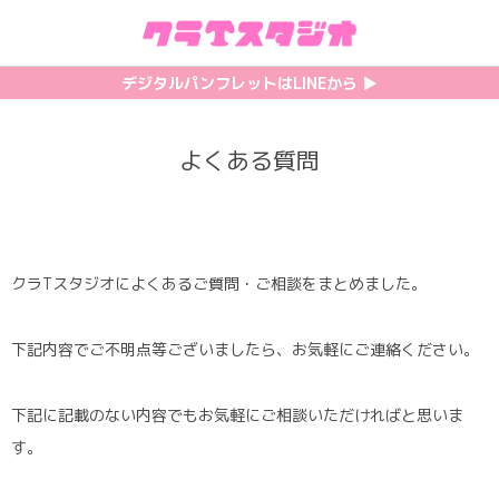
初めての方へ
カテゴリ一覧
特集記事
プリント
デジタルパンフレットはLINEから ▶︎︎
クラスTシャツの注文方法
サッカーユニフォーム
【最新】流行りの背ネーム特集
背番号・背ネーム加工
よくある質問
料金について
ホッケーユニフォーム
【インスタ映え】おすすめクラT集
フォントを選ぶ
割引・キャンペーン
野球ユニフォーム
【厳選】クラTのマル秘アレンジ術
インクジェットについて
クラTスタジオによくあるご質問・ご相談をまとめました。
お支払い方法について
バスケユニフォーム
韓国パロディ人気デザイン特集
シルクスクリーンについて
下記内容でご不明点等ございましたら、お気軽にご連絡ください。
キャンセル・変更について
ゲーム
おしゃれデザインクラスTシャツ
昇華プリントについて
利用規約
パロディ
かわいいクラスTシャツ
全面プリントクラスTシャツ
下記に記載のない内容でもお気軽にご相談いただければと思いま
す。
無料でLINE相談する
グリッター&ラメ
おもしろクラスTシャツ
DTFプリントについて