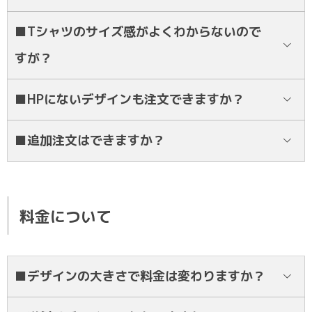
速乾性に優れたドライ生地と、普段着でも着用できるコットン生地が
■Tシャツのサイズ感がよくわからないので
ございます。
すが？
サイズ表はLINEにてお送りしております。LINEにてご相談くださ
■HPにないデザインも注文できますか？
い！
どんなデザインでも作成・ご注文可能です！
■追加注文はできますか？
ご希望デザインの画像等ございましたらLINEにてお送り下さい。
枚数・時期により変動がございます。まずはLINEにてご相談くださ
い！
料金について
■デザインの大きさで料金は変わりますか？
大きさや色数により変わる場合がございます。LINEにてご相談くださ