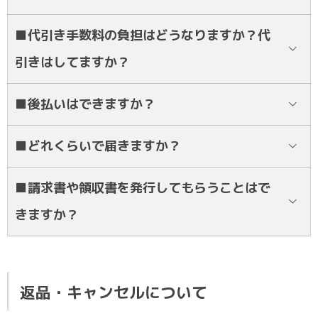
願い致します。
振り込み手数料に関しましては、弊社ではなく、銀行様からのご請求
■代引き手数料の負担はどうなりますか？代
になりますので、お客様にご負担頂いております。
引きはしてますか？
代引きのサービスは行っておりません。
■後払いはできますか？
学校様との正式なお取引の場合のみご対応可能です。
■どれくらいで届きますか？
ご注文の確定後、作成開始から約2~3週間ほどでお届け致します。
■請求書や領収書を発行してもらうことはで
きますか？
可能です。PDFデータにて作成・発行しております。ご希望の際は
LINEにてお問い合わせ下さい。
返品・キャンセルについて