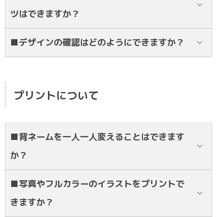
覧下さいませ。
ツはできますか？
LINEでもスタッフにお気軽にお問い合わせください！
デザインとご注文の確定後、通常約2〜3週間後にお届け致します。お
■デザインの確認はどのようにできますか？
急ぎの場合も対応しますのでご相談ください。
LINEにてデザイナーが作成したイメージイラストデータをお送り致し
ます。
プリントについて
■背ネームを一人一人変えることはできます
か？
はい、可能です。今年の人気の背ネームや面白い背ネームのご紹介で
■写真やフルカラーのイラストをプリントで
きるので、お気軽にLINEにてご相談ください！
きますか？