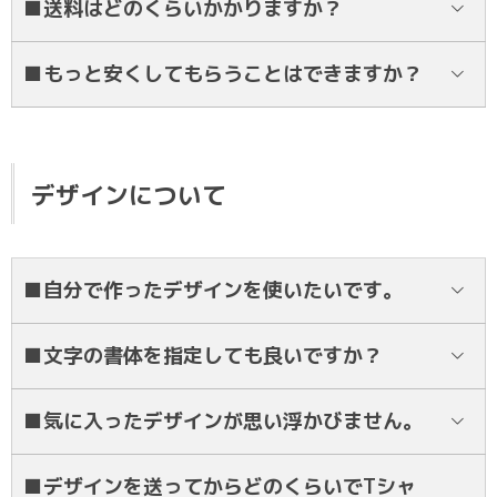
■送料はどのくらいかかりますか？
い！
全国一律2000円となります。
■もっと安くしてもらうことはできますか？
お値引き頑張ります！他クラスをご紹介頂いたり、早めのご注文を頂
いた際にはお値引きさせていただきます。他社様の見積もりをいただ
けましたらそちらよりもお安く対応します！
デザインについて
■自分で作ったデザインを使いたいです。
もちろん可能です！プロのデザイナーがデータにおこしますので手書
■文字の書体を指定しても良いですか？
きのものでも対応できます！
はい！背番号ネームに関しては、弊社指定のフォントに限ります。
■気に入ったデザインが思い浮かびません。
当HPやInstagramにデザイン画像のご用意がございますので是非ご
■デザインを送ってからどのくらいでTシャ