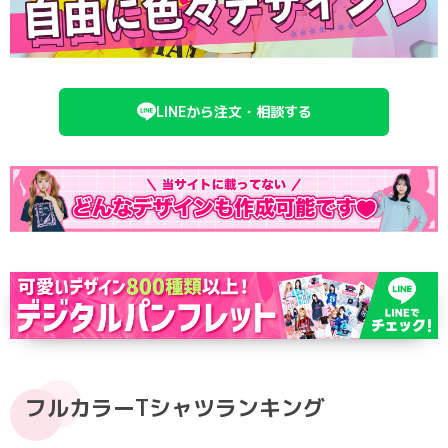
ポロシャツ
かっこいいクラスTシャツ
SDGsについて
ロンT・長袖
責任をもってお届けします
セルフプリント
LINEから注文・相談する
パーカー・スウェット
ニュース
タイダイ柄
ラグビーユニフォーム
フルカラー
部活動
フルカラーTシャツランキング