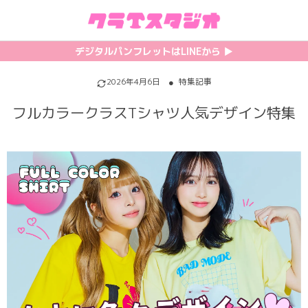
初めての方へ
カテゴリ一覧
特集記事
プリント
デジタルパンフレットはLINEから ▶︎︎
クラスTシャツの注文方法
サッカーユニフォーム
【最新】流行りの背ネーム特集
背番号・背ネーム加工
2026年4月6日
特集記事
フルカラークラスTシャツ人気デザイン特集
料金について
ホッケーユニフォーム
【インスタ映え】おすすめクラT集
フォントを選ぶ
割引・キャンペーン
野球ユニフォーム
【厳選】クラTのマル秘アレンジ術
インクジェットについて
お支払い方法について
バスケユニフォーム
韓国パロディ人気デザイン特集
シルクスクリーンについて
キャンセル・変更について
ゲーム
おしゃれデザインクラスTシャツ
昇華プリントについて
利用規約
パロディ
かわいいクラスTシャツ
全面プリントクラスTシャツ
無料でLINE相談する
グリッター&ラメ
おもしろクラスTシャツ
DTFプリントについて