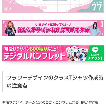
ポロシャツ
かっこいいクラスTシャツ
SDGsについて
ロンT・長袖
責任をもってお届けします
セルフプリント
パーカー・スウェット
ニュース
タイダイ柄
ラグビーユニフォーム
フルカラー
部活動
フラワーデザインのクラスTシャツ作成時
の注意点
有名ブランド・チームなどのロゴ・エンブレムは各団体が著作権・