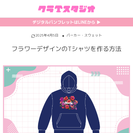
初めての方へ
カテゴリ一覧
特集記事
プリント
デジタルパンフレットはLINEから ▶︎︎
クラスTシャツの注文方法
サッカーユニフォーム
【最新】流行りの背ネーム特集
背番号・背ネーム加工
2025年4月5日
パーカー・スウェット
フラワーデザインのTシャツを作る方法
料金について
ホッケーユニフォーム
【インスタ映え】おすすめクラT集
フォントを選ぶ
割引・キャンペーン
野球ユニフォーム
【厳選】クラTのマル秘アレンジ術
インクジェットについて
お支払い方法について
バスケユニフォーム
韓国パロディ人気デザイン特集
シルクスクリーンについて
キャンセル・変更について
ゲーム
おしゃれデザインクラスTシャツ
昇華プリントについて
利用規約
パロディ
かわいいクラスTシャツ
全面プリントクラスTシャツ
無料でLINE相談する
グリッター&ラメ
おもしろクラスTシャツ
DTFプリントについて