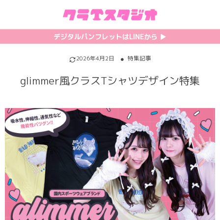
初めての方へ
カテゴリ一覧
特集記事
プリント
デジタルパンフレットはLINEから ▶︎︎
クラスTシャツの注文方法
サッカーユニフォーム
【最新】流行りの背ネーム特集
背番号・背ネーム加工
2026年4月2日
特集記事
glimmer風クラスTシャツデザイン特集
料金について
ホッケーユニフォーム
【インスタ映え】おすすめクラT集
フォントを選ぶ
割引・キャンペーン
野球ユニフォーム
【厳選】クラTのマル秘アレンジ術
インクジェットについて
お支払い方法について
バスケユニフォーム
韓国パロディ人気デザイン特集
シルクスクリーンについて
キャンセル・変更について
ゲーム
おしゃれデザインクラスTシャツ
昇華プリントについて
利用規約
パロディ
かわいいクラスTシャツ
全面プリントクラスTシャツ
無料でLINE相談する
グリッター&ラメ
おもしろクラスTシャツ
DTFプリントについて