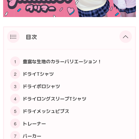
ポロシャツ
かっこいいクラスTシャツ
SDGsについて
ロンT・長袖
責任をもってお届けします
セルフプリント
目次
パーカー・スウェット
ニュース
タイダイ柄
豊富な生地のカラーバリエーション！
ラグビーユニフォーム
ドライTシャツ
フルカラー
ドライポロシャツ
ドライロングスリーブTシャツ
部活動
ドライメッシュビブス
トレーナー
パーカー