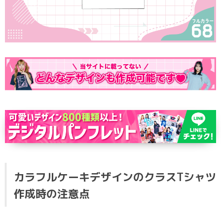
ポロシャツ
かっこいいクラスTシャツ
SDGsについて
ロンT・長袖
責任をもってお届けします
セルフプリント
パーカー・スウェット
ニュース
タイダイ柄
ラグビーユニフォーム
フルカラー
部活動
カラフルケーキデザインのクラスTシャツ
作成時の注意点