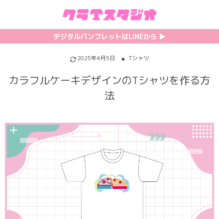
初めての方へ
カテゴリ一覧
特集記事
プリント
デジタルパンフレットはLINEから ▶︎︎
クラスTシャツの注文方法
サッカーユニフォーム
【最新】流行りの背ネーム特集
背番号・背ネーム加工
2025年4月5日
Tシャツ
カラフルケーキデザインのTシャツを作る方
料金について
ホッケーユニフォーム
【インスタ映え】おすすめクラT集
フォントを選ぶ
法
割引・キャンペーン
野球ユニフォーム
【厳選】クラTのマル秘アレンジ術
インクジェットについて
お支払い方法について
バスケユニフォーム
韓国パロディ人気デザイン特集
シルクスクリーンについて
キャンセル・変更について
ゲーム
おしゃれデザインクラスTシャツ
昇華プリントについて
利用規約
パロディ
かわいいクラスTシャツ
全面プリントクラスTシャツ
無料でLINE相談する
グリッター&ラメ
おもしろクラスTシャツ
DTFプリントについて