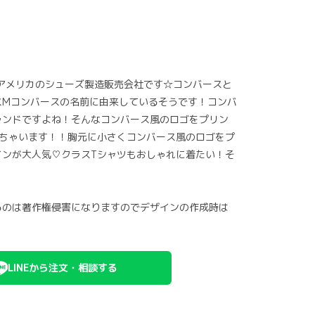
)は、アメリカのシューズ製造販売会社です☆コンバースと
スMコンバースの名前に由来しているそうです！コンバ
ランドですよね！そんなコンバース風のロゴをプリン
れちゃいます！！胸元に小さくコンバース風のロゴをプ
インが大人気♡クラスTシャツもおしゃれに着たい！そ
るのは著作権侵害になりますのでデザインの作成時は
LINEから注文・相談する