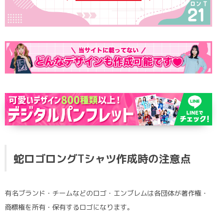
ポロシャツ
かっこいいクラスTシャツ
SDGsについて
ロンT・長袖
責任をもってお届けします
セルフプリント
パーカー・スウェット
ニュース
タイダイ柄
ラグビーユニフォーム
フルカラー
部活動
蛇ロゴロングTシャツ作成時の注意点
有名ブランド・チームなどのロゴ・エンブレムは各団体が著作権・
商標権を所有・保有するロゴになります。