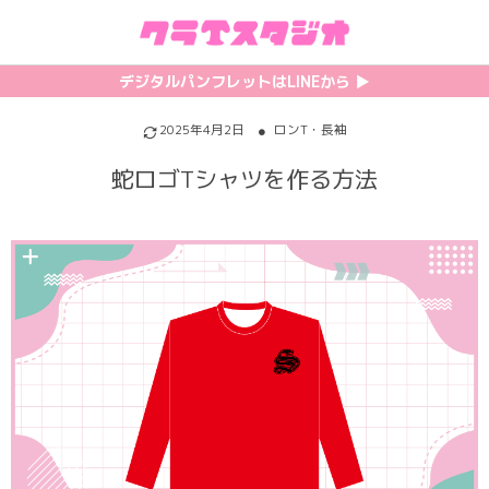
初めての方へ
カテゴリ一覧
特集記事
プリント
デジタルパンフレットはLINEから ▶︎︎
クラスTシャツの注文方法
サッカーユニフォーム
【最新】流行りの背ネーム特集
背番号・背ネーム加工
2025年4月2日
ロンT・長袖
蛇ロゴTシャツを作る方法
料金について
ホッケーユニフォーム
【インスタ映え】おすすめクラT集
フォントを選ぶ
割引・キャンペーン
野球ユニフォーム
【厳選】クラTのマル秘アレンジ術
インクジェットについて
お支払い方法について
バスケユニフォーム
韓国パロディ人気デザイン特集
シルクスクリーンについて
キャンセル・変更について
ゲーム
おしゃれデザインクラスTシャツ
昇華プリントについて
利用規約
パロディ
かわいいクラスTシャツ
全面プリントクラスTシャツ
無料でLINE相談する
グリッター&ラメ
おもしろクラスTシャツ
DTFプリントについて