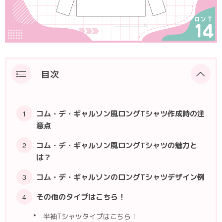
ポロシャツ
かっこいいクラスTシャツ
SDGsについて
ロンT・長袖
責任をもってお届けします
セルフプリント
パーカー・スウェット
ニュース
目次
タイダイ柄
ラグビーユニフォーム
コム・デ・ギャルソン風ロングTシャツ作成時の注
意点
フルカラー
コム・デ・ギャルソン風ロングTシャツの魅力と
は？
部活動
コム・デ・ギャルソンのロングTシャツデザイン例
その他のタイプはこちら！
半袖Tシャツタイプはこちら！