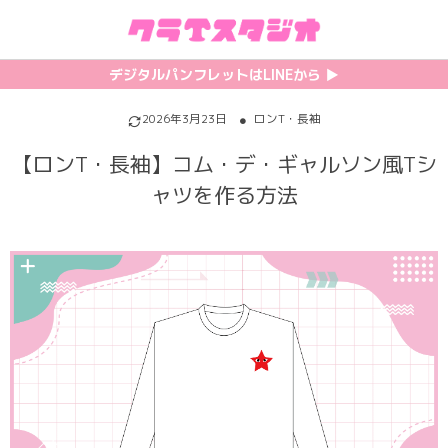
初めての方へ
カテゴリ一覧
特集記事
プリント
デジタルパンフレットはLINEから ▶︎︎
クラスTシャツの注文方法
サッカーユニフォーム
【最新】流行りの背ネーム特集
背番号・背ネーム加工
2026年3月23日
ロンT・長袖
【ロンT・長袖】コム・デ・ギャルソン風Tシ
料金について
ホッケーユニフォーム
【インスタ映え】おすすめクラT集
フォントを選ぶ
ャツを作る方法
割引・キャンペーン
野球ユニフォーム
【厳選】クラTのマル秘アレンジ術
インクジェットについて
お支払い方法について
バスケユニフォーム
韓国パロディ人気デザイン特集
シルクスクリーンについて
キャンセル・変更について
ゲーム
おしゃれデザインクラスTシャツ
昇華プリントについて
利用規約
パロディ
かわいいクラスTシャツ
全面プリントクラスTシャツ
無料でLINE相談する
グリッター&ラメ
おもしろクラスTシャツ
DTFプリントについて