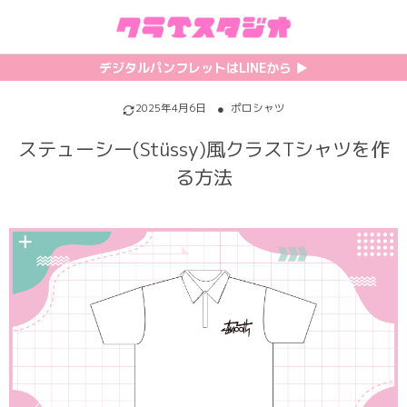
初めての方へ
カテゴリ一覧
特集記事
プリント
デジタルパンフレットはLINEから ▶︎︎
クラスTシャツの注文方法
サッカーユニフォーム
【最新】流行りの背ネーム特集
背番号・背ネーム加工
2025年4月6日
ポロシャツ
ステューシー(Stüssy)風クラスTシャツを作
料金について
ホッケーユニフォーム
【インスタ映え】おすすめクラT集
フォントを選ぶ
る方法
割引・キャンペーン
野球ユニフォーム
【厳選】クラTのマル秘アレンジ術
インクジェットについて
お支払い方法について
バスケユニフォーム
韓国パロディ人気デザイン特集
シルクスクリーンについて
キャンセル・変更について
ゲーム
おしゃれデザインクラスTシャツ
昇華プリントについて
利用規約
パロディ
かわいいクラスTシャツ
全面プリントクラスTシャツ
無料でLINE相談する
グリッター&ラメ
おもしろクラスTシャツ
DTFプリントについて