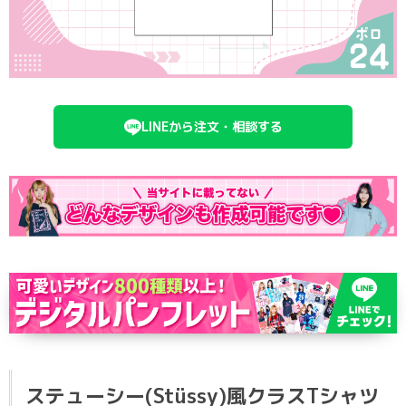
ポロシャツ
かっこいいクラスTシャツ
SDGsについて
ロンT・長袖
責任をもってお届けします
セルフプリント
パーカー・スウェット
ニュース
LINEから注文・相談する
タイダイ柄
ラグビーユニフォーム
フルカラー
部活動
ステューシー(Stüssy)風クラスTシャツ