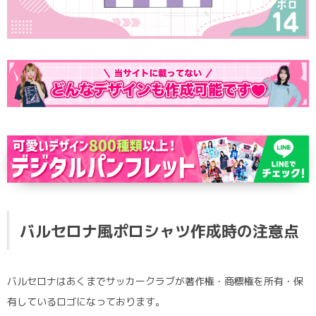
ポロシャツ
かっこいいクラスTシャツ
SDGsについて
ロンT・長袖
責任をもってお届けします
セルフプリント
パーカー・スウェット
ニュース
タイダイ柄
ラグビーユニフォーム
フルカラー
部活動
バルセロナ風ポロシャツ作成時の注意点
バルセロナはあくまでサッカークラブが著作権・商標権を所有・保
有しているロゴになっております。