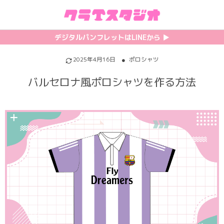
初めての方へ
カテゴリ一覧
特集記事
プリント
デジタルパンフレットはLINEから ▶︎︎
クラスTシャツの注文方法
サッカーユニフォーム
【最新】流行りの背ネーム特集
背番号・背ネーム加工
2025年4月16日
ポロシャツ
バルセロナ風ポロシャツを作る方法
料金について
ホッケーユニフォーム
【インスタ映え】おすすめクラT集
フォントを選ぶ
割引・キャンペーン
野球ユニフォーム
【厳選】クラTのマル秘アレンジ術
インクジェットについて
お支払い方法について
バスケユニフォーム
韓国パロディ人気デザイン特集
シルクスクリーンについて
キャンセル・変更について
ゲーム
おしゃれデザインクラスTシャツ
昇華プリントについて
利用規約
パロディ
かわいいクラスTシャツ
全面プリントクラスTシャツ
無料でLINE相談する
グリッター&ラメ
おもしろクラスTシャツ
DTFプリントについて