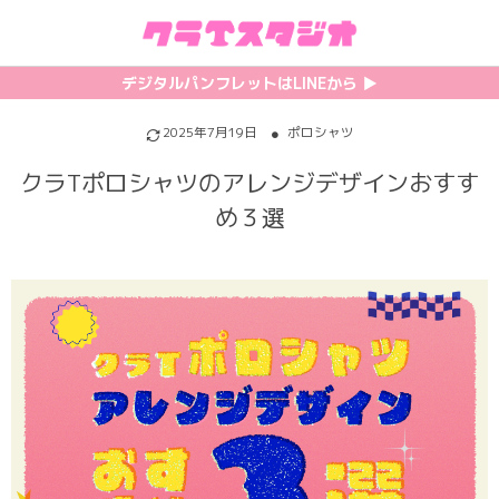
初めての方へ
カテゴリ一覧
特集記事
プリント
デジタルパンフレットはLINEから ▶︎︎
クラスTシャツの注文方法
サッカーユニフォーム
【最新】流行りの背ネーム特集
背番号・背ネーム加工
2025年7月19日
ポロシャツ
クラTポロシャツのアレンジデザインおすす
料金について
ホッケーユニフォーム
【インスタ映え】おすすめクラT集
フォントを選ぶ
め３選
割引・キャンペーン
野球ユニフォーム
【厳選】クラTのマル秘アレンジ術
インクジェットについて
お支払い方法について
バスケユニフォーム
韓国パロディ人気デザイン特集
シルクスクリーンについて
キャンセル・変更について
ゲーム
おしゃれデザインクラスTシャツ
昇華プリントについて
利用規約
パロディ
かわいいクラスTシャツ
全面プリントクラスTシャツ
無料でLINE相談する
グリッター&ラメ
おもしろクラスTシャツ
DTFプリントについて