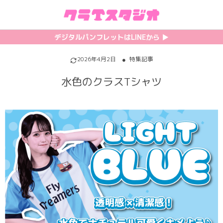
初めての方へ
カテゴリ一覧
特集記事
プリント
デジタルパンフレットはLINEから ▶︎︎
クラスTシャツの注文方法
サッカーユニフォーム
【最新】流行りの背ネーム特集
背番号・背ネーム加工
2026年4月2日
特集記事
水色のクラスTシャツ
料金について
ホッケーユニフォーム
【インスタ映え】おすすめクラT集
フォントを選ぶ
割引・キャンペーン
野球ユニフォーム
【厳選】クラTのマル秘アレンジ術
インクジェットについて
お支払い方法について
バスケユニフォーム
韓国パロディ人気デザイン特集
シルクスクリーンについて
キャンセル・変更について
ゲーム
おしゃれデザインクラスTシャツ
昇華プリントについて
利用規約
パロディ
かわいいクラスTシャツ
全面プリントクラスTシャツ
無料でLINE相談する
グリッター&ラメ
おもしろクラスTシャツ
DTFプリントについて