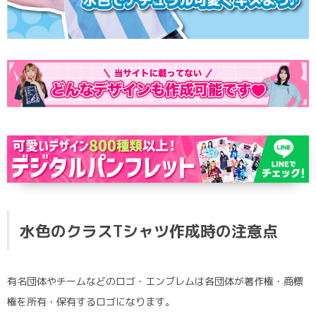
ポロシャツ
かっこいいクラスTシャツ
SDGsについて
ロンT・長袖
責任をもってお届けします
セルフプリント
パーカー・スウェット
ニュース
タイダイ柄
ラグビーユニフォーム
フルカラー
部活動
水色のクラスTシャツ作成時の注意点
有名団体やチームなどのロゴ・エンブレムは各団体が著作権・商標
権を所有・保有するロゴになります。