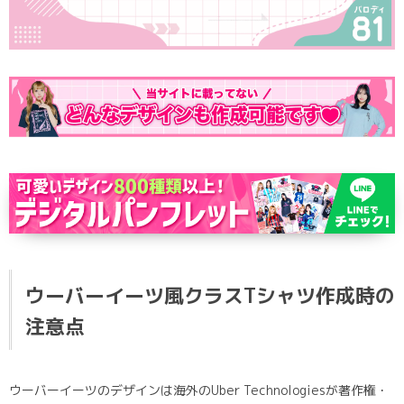
ポロシャツ
かっこいいクラスTシャツ
SDGsについて
ロンT・長袖
責任をもってお届けします
セルフプリント
パーカー・スウェット
ニュース
タイダイ柄
ラグビーユニフォーム
フルカラー
部活動
ウーバーイーツ風クラスTシャツ作成時の
注意点
ウーバーイーツのデザインは海外のUber Technologiesが著作権・