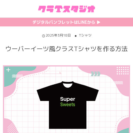
初めての方へ
カテゴリ一覧
特集記事
プリント
デジタルパンフレットはLINEから ▶︎︎
クラスTシャツの注文方法
サッカーユニフォーム
【最新】流行りの背ネーム特集
背番号・背ネーム加工
2025年3月18日
Tシャツ
ウーバーイーツ風クラスTシャツを作る方法
料金について
ホッケーユニフォーム
【インスタ映え】おすすめクラT集
フォントを選ぶ
割引・キャンペーン
野球ユニフォーム
【厳選】クラTのマル秘アレンジ術
インクジェットについて
お支払い方法について
バスケユニフォーム
韓国パロディ人気デザイン特集
シルクスクリーンについて
キャンセル・変更について
ゲーム
おしゃれデザインクラスTシャツ
昇華プリントについて
利用規約
パロディ
かわいいクラスTシャツ
全面プリントクラスTシャツ
無料でLINE相談する
グリッター&ラメ
おもしろクラスTシャツ
DTFプリントについて