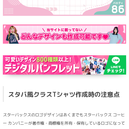
ポロシャツ
かっこいいクラスTシャツ
SDGsについて
ロンT・長袖
責任をもってお届けします
セルフプリント
パーカー・スウェット
ニュース
タイダイ柄
ラグビーユニフォーム
フルカラー
部活動
スタバ風クラスTシャツ作成時の注意点
スターバックスのロゴデザインはあくまでもスターバックス コーヒ
ー カンパニーが著作権・商標権を所有・保有しているロゴになって