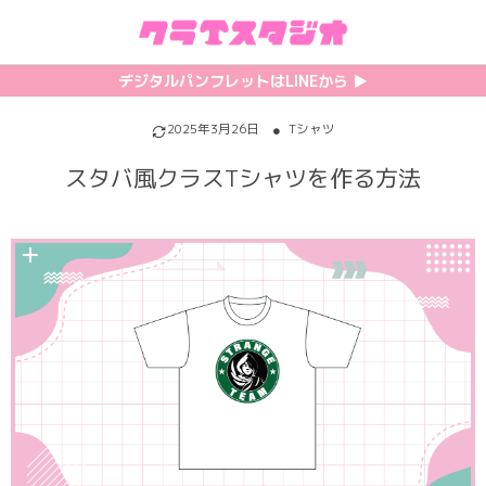
初めての方へ
カテゴリ一覧
特集記事
プリント
デジタルパンフレットはLINEから ▶︎︎
クラスTシャツの注文方法
サッカーユニフォーム
【最新】流行りの背ネーム特集
背番号・背ネーム加工
2025年3月26日
Tシャツ
スタバ風クラスTシャツを作る方法
料金について
ホッケーユニフォーム
【インスタ映え】おすすめクラT集
フォントを選ぶ
割引・キャンペーン
野球ユニフォーム
【厳選】クラTのマル秘アレンジ術
インクジェットについて
お支払い方法について
バスケユニフォーム
韓国パロディ人気デザイン特集
シルクスクリーンについて
キャンセル・変更について
ゲーム
おしゃれデザインクラスTシャツ
昇華プリントについて
利用規約
パロディ
かわいいクラスTシャツ
全面プリントクラスTシャツ
無料でLINE相談する
グリッター&ラメ
おもしろクラスTシャツ
DTFプリントについて