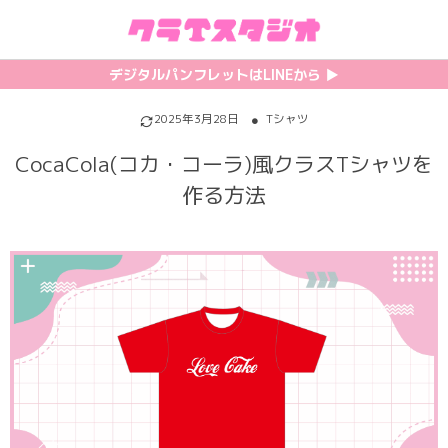
初めての方へ
カテゴリ一覧
特集記事
プリント
デジタルパンフレットはLINEから ▶︎︎
クラスTシャツの注文方法
サッカーユニフォーム
【最新】流行りの背ネーム特集
背番号・背ネーム加工
2025年3月28日
Tシャツ
CocaCola(コカ・コーラ)風クラスTシャツを
料金について
ホッケーユニフォーム
【インスタ映え】おすすめクラT集
フォントを選ぶ
作る方法
割引・キャンペーン
野球ユニフォーム
【厳選】クラTのマル秘アレンジ術
インクジェットについて
お支払い方法について
バスケユニフォーム
韓国パロディ人気デザイン特集
シルクスクリーンについて
キャンセル・変更について
ゲーム
おしゃれデザインクラスTシャツ
昇華プリントについて
利用規約
パロディ
かわいいクラスTシャツ
全面プリントクラスTシャツ
無料でLINE相談する
グリッター&ラメ
おもしろクラスTシャツ
DTFプリントについて