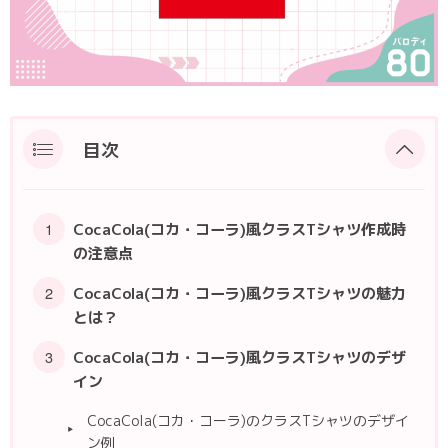
ポロシャツ
かっこいいクラスTシャツ
SDGsについて
ロンT・長袖
責任をもってお届けします
セルフプリント
パーカー・スウェット
ニュース
目次
タイダイ柄
ラグビーユニフォーム
CocaCola(コカ・コーラ)風クラスTシャツ作成時
の注意点
フルカラー
CocaCola(コカ・コーラ)風クラスTシャツの魅力
とは？
部活動
CocaCola(コカ・コーラ)風クラスTシャツのデザ
イン
CocaCola(コカ・コーラ)のクラスTシャツのデザイ
ン例