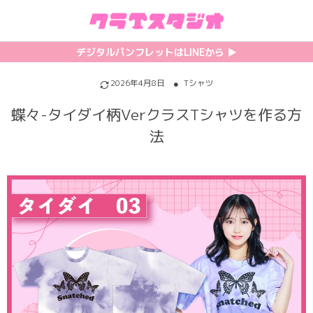
初めての方へ
カテゴリ一覧
特集記事
プリント
デジタルパンフレットはLINEから ▶︎︎
クラスTシャツの注文方法
サッカーユニフォーム
【最新】流行りの背ネーム特集
背番号・背ネーム加工
2026年4月8日
Tシャツ
蝶々-タイダイ柄VerクラスTシャツを作る方
料金について
ホッケーユニフォーム
【インスタ映え】おすすめクラT集
フォントを選ぶ
法
割引・キャンペーン
野球ユニフォーム
【厳選】クラTのマル秘アレンジ術
インクジェットについて
お支払い方法について
バスケユニフォーム
韓国パロディ人気デザイン特集
シルクスクリーンについて
キャンセル・変更について
ゲーム
おしゃれデザインクラスTシャツ
昇華プリントについて
利用規約
パロディ
かわいいクラスTシャツ
全面プリントクラスTシャツ
無料でLINE相談する
グリッター&ラメ
おもしろクラスTシャツ
DTFプリントについて