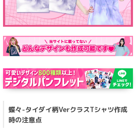
ポロシャツ
かっこいいクラスTシャツ
SDGsについて
ロンT・長袖
責任をもってお届けします
セルフプリント
パーカー・スウェット
ニュース
タイダイ柄
ラグビーユニフォーム
フルカラー
部活動
蝶々-タイダイ柄VerクラスTシャツ作成
時の注意点