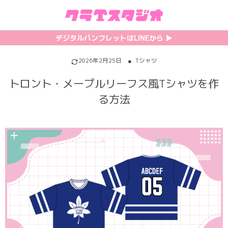
初めての方へ
カテゴリ一覧
特集記事
プリント
デジタルパンフレットはLINEから ▶︎︎
クラスTシャツの注文方法
サッカーユニフォーム
【最新】流行りの背ネーム特集
背番号・背ネーム加工
2026年2月25日
Tシャツ
トロント・メープルリーフス風Tシャツを作
料金について
ホッケーユニフォーム
【インスタ映え】おすすめクラT集
フォントを選ぶ
る方法
割引・キャンペーン
野球ユニフォーム
【厳選】クラTのマル秘アレンジ術
インクジェットについて
お支払い方法について
バスケユニフォーム
韓国パロディ人気デザイン特集
シルクスクリーンについて
キャンセル・変更について
ゲーム
おしゃれデザインクラスTシャツ
昇華プリントについて
利用規約
パロディ
かわいいクラスTシャツ
全面プリントクラスTシャツ
無料でLINE相談する
グリッター&ラメ
おもしろクラスTシャツ
DTFプリントについて