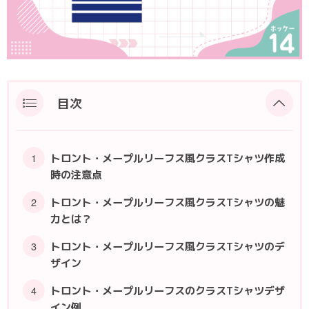
ポロシャツ
かっこいいクラスTシャツ
SDGsについて
ロンT・長袖
責任をもってお届けします
セルフプリント
パーカー・スウェット
ニュース
目次
タイダイ柄
ラグビーユニフォーム
トロント・メープルリーフス風クラスTシャツ作成
時の注意点
フルカラー
トロント・メープルリーフス風クラスTシャツの魅
力とは？
部活動
トロント・メープルリーフス風クラスTシャツのデ
ザイン
トロント・メープルリーフスのクラスTシャツデザ
イン例