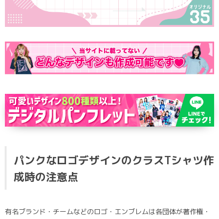
ポロシャツ
かっこいいクラスTシャツ
SDGsについて
ロンT・長袖
責任をもってお届けします
セルフプリント
パーカー・スウェット
ニュース
タイダイ柄
ラグビーユニフォーム
フルカラー
部活動
パンクなロゴデザインのクラスTシャツ作
成時の注意点
有名ブランド・チームなどのロゴ・エンブレムは各団体が著作権・