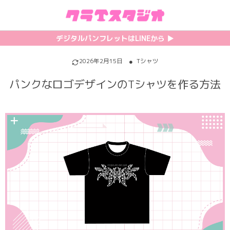
初めての方へ
カテゴリ一覧
特集記事
プリント
デジタルパンフレットはLINEから ▶︎︎
クラスTシャツの注文方法
サッカーユニフォーム
【最新】流行りの背ネーム特集
背番号・背ネーム加工
2026年2月15日
Tシャツ
パンクなロゴデザインのTシャツを作る方法
料金について
ホッケーユニフォーム
【インスタ映え】おすすめクラT集
フォントを選ぶ
割引・キャンペーン
野球ユニフォーム
【厳選】クラTのマル秘アレンジ術
インクジェットについて
お支払い方法について
バスケユニフォーム
韓国パロディ人気デザイン特集
シルクスクリーンについて
キャンセル・変更について
ゲーム
おしゃれデザインクラスTシャツ
昇華プリントについて
利用規約
パロディ
かわいいクラスTシャツ
全面プリントクラスTシャツ
無料でLINE相談する
グリッター&ラメ
おもしろクラスTシャツ
DTFプリントについて