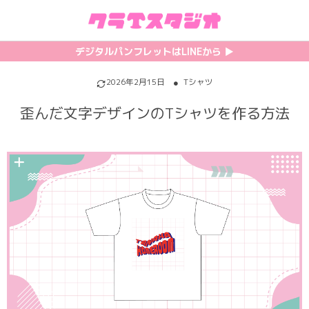
初めての方へ
カテゴリ一覧
特集記事
プリント
デジタルパンフレットはLINEから ▶︎︎
クラスTシャツの注文方法
サッカーユニフォーム
【最新】流行りの背ネーム特集
背番号・背ネーム加工
2026年2月15日
Tシャツ
歪んだ文字デザインのTシャツを作る方法
料金について
ホッケーユニフォーム
【インスタ映え】おすすめクラT集
フォントを選ぶ
割引・キャンペーン
野球ユニフォーム
【厳選】クラTのマル秘アレンジ術
インクジェットについて
お支払い方法について
バスケユニフォーム
韓国パロディ人気デザイン特集
シルクスクリーンについて
キャンセル・変更について
ゲーム
おしゃれデザインクラスTシャツ
昇華プリントについて
利用規約
パロディ
かわいいクラスTシャツ
全面プリントクラスTシャツ
無料でLINE相談する
グリッター&ラメ
おもしろクラスTシャツ
DTFプリントについて