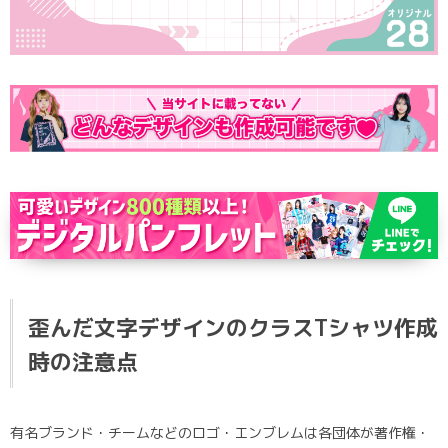
ポロシャツ
かっこいいクラスTシャツ
SDGsについて
ロンT・長袖
責任をもってお届けします
セルフプリント
パーカー・スウェット
ニュース
タイダイ柄
ラグビーユニフォーム
フルカラー
部活動
歪んだ文字デザインのクラスTシャツ作成
時の注意点
有名ブランド・チームなどのロゴ・エンブレムは各団体が著作権・