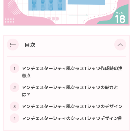
ポロシャツ
かっこいいクラスTシャツ
SDGsについて
ロンT・長袖
責任をもってお届けします
セルフプリント
パーカー・スウェット
ニュース
目次
タイダイ柄
ラグビーユニフォーム
マンチェスターシティ風クラスTシャツ作成時の注
意点
フルカラー
マンチェスターシティ風クラスTシャツの魅力と
は？
部活動
マンチェスターシティ風クラスTシャツのデザイン
マンチェスターシティのクラスTシャツデザイン例