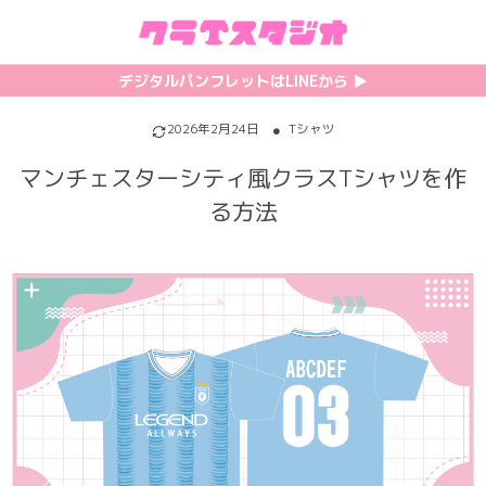
初めての方へ
カテゴリ一覧
特集記事
プリント
デジタルパンフレットはLINEから ▶︎︎
クラスTシャツの注文方法
サッカーユニフォーム
【最新】流行りの背ネーム特集
背番号・背ネーム加工
2026年2月24日
Tシャツ
マンチェスターシティ風クラスTシャツを作
料金について
ホッケーユニフォーム
【インスタ映え】おすすめクラT集
フォントを選ぶ
る方法
割引・キャンペーン
野球ユニフォーム
【厳選】クラTのマル秘アレンジ術
インクジェットについて
お支払い方法について
バスケユニフォーム
韓国パロディ人気デザイン特集
シルクスクリーンについて
キャンセル・変更について
ゲーム
おしゃれデザインクラスTシャツ
昇華プリントについて
利用規約
パロディ
かわいいクラスTシャツ
全面プリントクラスTシャツ
無料でLINE相談する
グリッター&ラメ
おもしろクラスTシャツ
DTFプリントについて