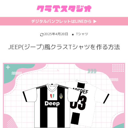
初めての方へ
カテゴリ一覧
特集記事
プリント
デジタルパンフレットはLINEから ▶︎︎
クラスTシャツの注文方法
サッカーユニフォーム
【最新】流行りの背ネーム特集
背番号・背ネーム加工
2025年4月28日
Tシャツ
JEEP(ジープ)風クラスTシャツを作る方法
料金について
ホッケーユニフォーム
【インスタ映え】おすすめクラT集
フォントを選ぶ
割引・キャンペーン
野球ユニフォーム
【厳選】クラTのマル秘アレンジ術
インクジェットについて
お支払い方法について
バスケユニフォーム
韓国パロディ人気デザイン特集
シルクスクリーンについて
キャンセル・変更について
ゲーム
おしゃれデザインクラスTシャツ
昇華プリントについて
利用規約
パロディ
かわいいクラスTシャツ
全面プリントクラスTシャツ
無料でLINE相談する
グリッター&ラメ
おもしろクラスTシャツ
DTFプリントについて