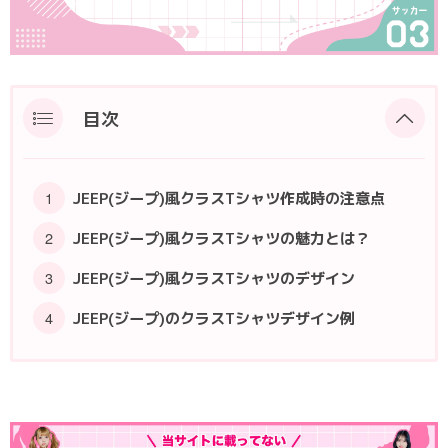
ポロシャツ
かっこいいクラスTシャツ
SDGsについて
ロンT・長袖
責任をもってお届けします
セルフプリント
目次
パーカー・スウェット
ニュース
タイダイ柄
JEEP(ジープ)風クラスTシャツ作成時の注意点
ラグビーユニフォーム
JEEP(ジープ)風クラスTシャツの魅力とは？
フルカラー
JEEP(ジープ)風クラスTシャツのデザイン
JEEP(ジープ)のクラスTシャツデザイン例
部活動