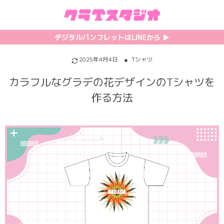
初めての方へ
カテゴリ一覧
特集記事
プリント
デジタルパンフレットはLINEから ▶︎︎
クラスTシャツの注文方法
サッカーユニフォーム
【最新】流行りの背ネーム特集
背番号・背ネーム加工
2025年4月4日
Tシャツ
カラフルなグラデの花デザインのTシャツを
料金について
ホッケーユニフォーム
【インスタ映え】おすすめクラT集
フォントを選ぶ
作る方法
割引・キャンペーン
野球ユニフォーム
【厳選】クラTのマル秘アレンジ術
インクジェットについて
お支払い方法について
バスケユニフォーム
韓国パロディ人気デザイン特集
シルクスクリーンについて
キャンセル・変更について
ゲーム
おしゃれデザインクラスTシャツ
昇華プリントについて
利用規約
パロディ
かわいいクラスTシャツ
全面プリントクラスTシャツ
無料でLINE相談する
グリッター&ラメ
おもしろクラスTシャツ
DTFプリントについて