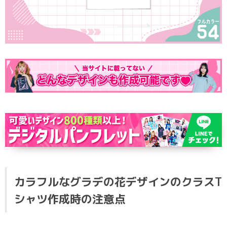
ポロシャツ
かっこいいクラスTシャツ
SDGsについて
ロンT・長袖
責任をもってお届けします
セルフプリント
パーカー・スウェット
ニュース
タイダイ柄
ラグビーユニフォーム
フルカラー
部活動
カラフルなグラデの花デザインのクラスT
シャツ作成時の注意点