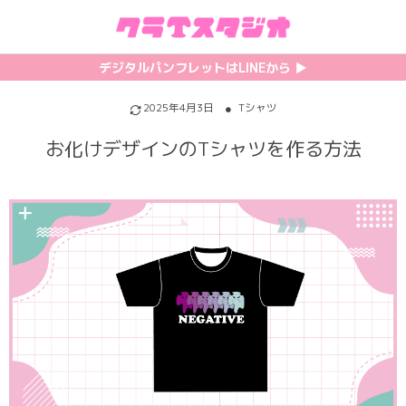
初めての方へ
カテゴリ一覧
特集記事
プリント
デジタルパンフレットはLINEから ▶︎︎
クラスTシャツの注文方法
サッカーユニフォーム
【最新】流行りの背ネーム特集
背番号・背ネーム加工
2025年4月3日
Tシャツ
お化けデザインのTシャツを作る方法
料金について
ホッケーユニフォーム
【インスタ映え】おすすめクラT集
フォントを選ぶ
割引・キャンペーン
野球ユニフォーム
【厳選】クラTのマル秘アレンジ術
インクジェットについて
お支払い方法について
バスケユニフォーム
韓国パロディ人気デザイン特集
シルクスクリーンについて
キャンセル・変更について
ゲーム
おしゃれデザインクラスTシャツ
昇華プリントについて
利用規約
パロディ
かわいいクラスTシャツ
全面プリントクラスTシャツ
無料でLINE相談する
グリッター&ラメ
おもしろクラスTシャツ
DTFプリントについて