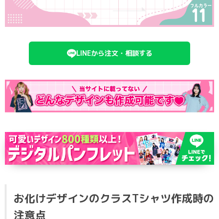
ポロシャツ
かっこいいクラスTシャツ
SDGsについて
ロンT・長袖
責任をもってお届けします
セルフプリント
LINEから注文・相談する
パーカー・スウェット
ニュース
タイダイ柄
ラグビーユニフォーム
フルカラー
部活動
お化けデザインのクラスTシャツ作成時の
注意点