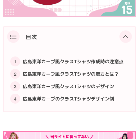
ポロシャツ
かっこいいクラスTシャツ
SDGsについて
ロンT・長袖
責任をもってお届けします
セルフプリント
目次
パーカー・スウェット
ニュース
タイダイ柄
広島東洋カープ風クラスTシャツ作成時の注意点
ラグビーユニフォーム
広島東洋カープ風クラスTシャツの魅力とは？
フルカラー
広島東洋カープ風クラスTシャツのデザイン
広島東洋カープのクラスTシャツデザイン例
部活動