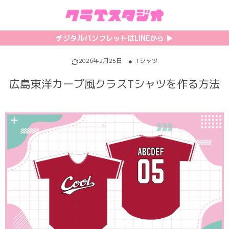
初めての方へ
カテゴリ一覧
特集記事
プリント
デジタルパンフレットはLINEから ▶︎︎
クラスTシャツの注文方法
サッカーユニフォーム
【最新】流行りの背ネーム特集
背番号・背ネーム加工
2026年2月25日
Tシャツ
広島東洋カープ風クラスTシャツを作る方法
料金について
ホッケーユニフォーム
【インスタ映え】おすすめクラT集
フォントを選ぶ
割引・キャンペーン
野球ユニフォーム
【厳選】クラTのマル秘アレンジ術
インクジェットについて
お支払い方法について
バスケユニフォーム
韓国パロディ人気デザイン特集
シルクスクリーンについて
キャンセル・変更について
ゲーム
おしゃれデザインクラスTシャツ
昇華プリントについて
利用規約
パロディ
かわいいクラスTシャツ
全面プリントクラスTシャツ
無料でLINE相談する
グリッター&ラメ
おもしろクラスTシャツ
DTFプリントについて