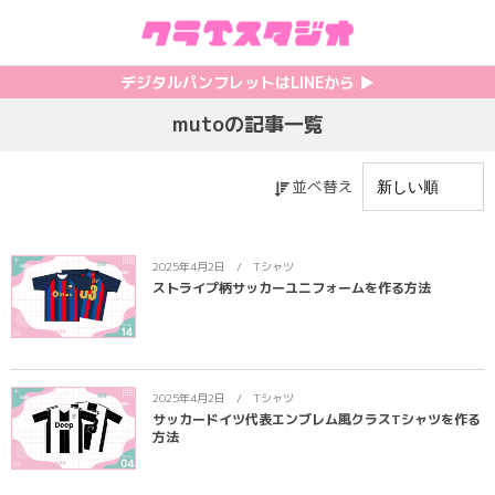
初めての方へ
カテゴリ一覧
特集記事
プリント
デジタルパンフレットはLINEから ▶︎︎
mutoの記事一覧
クラスTシャツの注文方法
サッカーユニフォーム
【最新】流行りの背ネーム特集
背番号・背ネーム加工
料金について
ホッケーユニフォーム
【インスタ映え】おすすめクラT集
フォントを選ぶ
並べ替え
割引・キャンペーン
野球ユニフォーム
【厳選】クラTのマル秘アレンジ術
インクジェットについて
2025年4月2日
Tシャツ
ストライプ柄サッカーユニフォームを作る方法
お支払い方法について
バスケユニフォーム
韓国パロディ人気デザイン特集
シルクスクリーンについて
キャンセル・変更について
ゲーム
おしゃれデザインクラスTシャツ
昇華プリントについて
2025年4月2日
Tシャツ
利用規約
パロディ
かわいいクラスTシャツ
全面プリントクラスTシャツ
サッカードイツ代表エンブレム風クラスTシャツを作る
方法
無料でLINE相談する
グリッター&ラメ
おもしろクラスTシャツ
DTFプリントについて