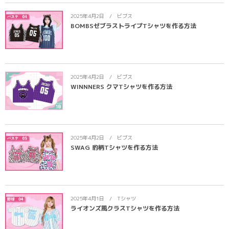
ポロシャツ
かっこいいクラスTシャツ
SDGsについて
2025年4月2日
ビブス
BOMBSゼブラストライプTシャツを作る方法
ロンT・長袖
責任をもってお届けします
セルフプリント
パーカー・スウェット
ニュース
2025年4月2日
ビブス
タイダイ柄
WINNNERS クマTシャツを作る方法
ラグビーユニフォーム
フルカラー
2025年4月2日
ビブス
SWAG 豹柄Tシャツを作る方法
部活動
2025年4月1日
Tシャツ
ライオンズ風クラスTシャツを作る方法