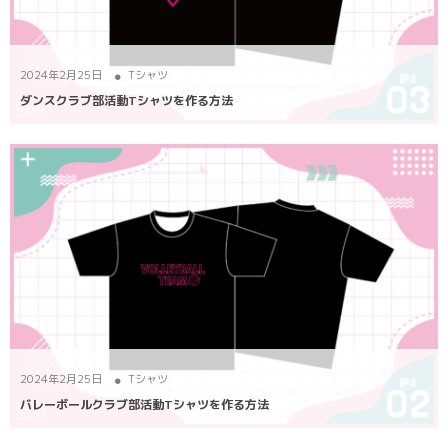
ポロシャツ
かっこいいクラスTシャツ
SDGsについて
ロンT・長袖
責任をもってお届けします
セルフプリント
2024年2月25日
Tシャツ
ダンスクラブ部活動Tシャツを作る方法
パーカー・スウェット
ニュース
タイダイ柄
ラグビーユニフォーム
フルカラー
部活動
2024年2月25日
Tシャツ
バレーボールクラブ部活動Tシャツを作る方法