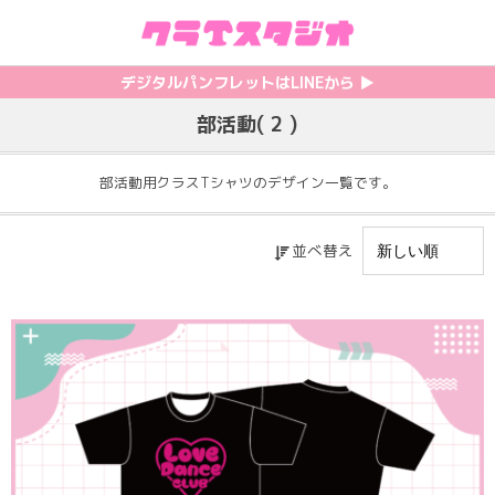
初めての方へ
カテゴリ一覧
特集記事
プリント
デジタルパンフレットはLINEから ▶︎︎
部活動( 2 )
クラスTシャツの注文方法
サッカーユニフォーム
【最新】流行りの背ネーム特集
背番号・背ネーム加工
料金について
ホッケーユニフォーム
【インスタ映え】おすすめクラT集
フォントを選ぶ
部活動用クラスTシャツのデザイン一覧です。
割引・キャンペーン
野球ユニフォーム
【厳選】クラTのマル秘アレンジ術
インクジェットについて
並べ替え
お支払い方法について
バスケユニフォーム
韓国パロディ人気デザイン特集
シルクスクリーンについて
キャンセル・変更について
ゲーム
おしゃれデザインクラスTシャツ
昇華プリントについて
利用規約
パロディ
かわいいクラスTシャツ
全面プリントクラスTシャツ
無料でLINE相談する
グリッター&ラメ
おもしろクラスTシャツ
DTFプリントについて