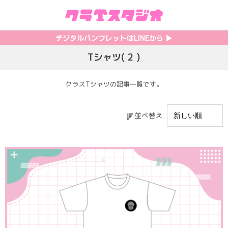
初めての方へ
カテゴリ一覧
特集記事
プリント
デジタルパンフレットはLINEから ▶︎︎
Tシャツ( 2 )
クラスTシャツの注文方法
サッカーユニフォーム
【最新】流行りの背ネーム特集
背番号・背ネーム加工
料金について
ホッケーユニフォーム
【インスタ映え】おすすめクラT集
フォントを選ぶ
クラスTシャツの記事一覧です。
割引・キャンペーン
野球ユニフォーム
【厳選】クラTのマル秘アレンジ術
インクジェットについて
並べ替え
お支払い方法について
バスケユニフォーム
韓国パロディ人気デザイン特集
シルクスクリーンについて
キャンセル・変更について
ゲーム
おしゃれデザインクラスTシャツ
昇華プリントについて
利用規約
パロディ
かわいいクラスTシャツ
全面プリントクラスTシャツ
無料でLINE相談する
グリッター&ラメ
おもしろクラスTシャツ
DTFプリントについて