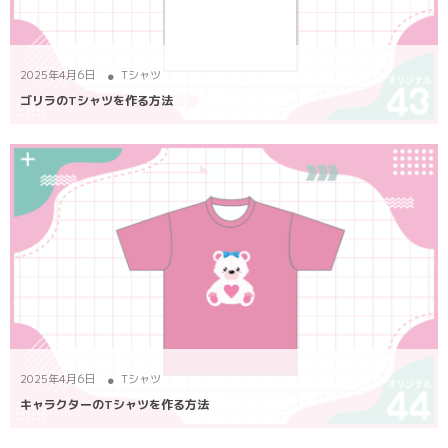
ポロシャツ
かっこいいクラスTシャツ
SDGsについて
ロンT・長袖
責任をもってお届けします
セルフプリント
2025年4月6日
Tシャツ
ゴリラのTシャツを作る方法
パーカー・スウェット
ニュース
タイダイ柄
ラグビーユニフォーム
フルカラー
部活動
2025年4月6日
Tシャツ
キャラクターのTシャツを作る方法